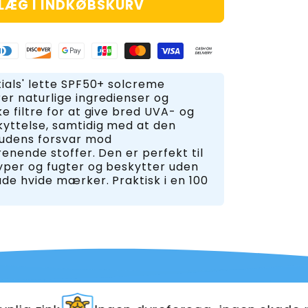
LÆG I INDKØBSKURV
ials' lette SPF50+ solcreme
er naturlige ingredienser og
e filtre for at give bred UVA- og
yttelse, samtidig med at den
hudens forsvar mod
renende stoffer. Den er perfekt til
yper og fugter og beskytter uden
ade hvide mærker. Praktisk i en 100