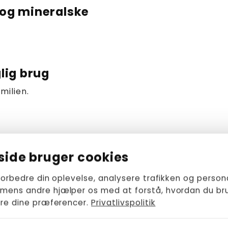
 og mineralske
glig brug
amilien.
ide bruger cookies
 forbedre din oplevelse, analysere trafikken og person
formation om produkt
 mens andre hjælper os med at forstå, hvordan du bru
rere dine præferencer.
Privatlivspolitik