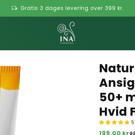
local_shipping
Gratis 3 dages levering over 399 kr.
Natur
Ansig
50+ m
Hvid 
5
Normalpri
199,00 kr
Udsalgspr
2