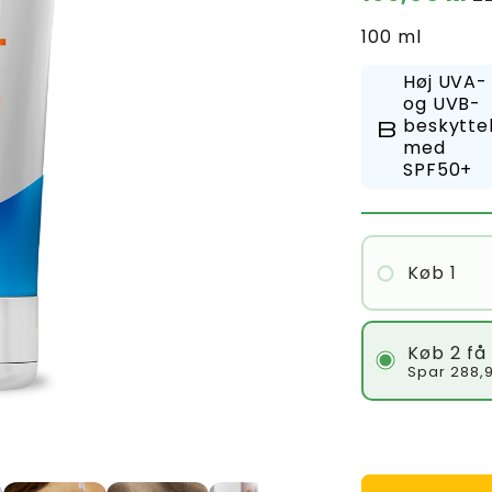
100 ml
Høj UVA-
og UVB-
beskytte
biote
med
SPF50+
Køb 1
Køb 2 få 
Spar 288,9