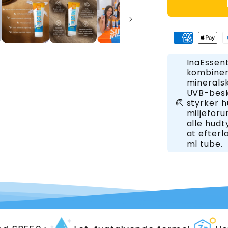
InaEssent
kombiner
mineralsk
UVB-besk
styrker 
beach_access
miljøforu
alle hudt
at efterl
ml tube.