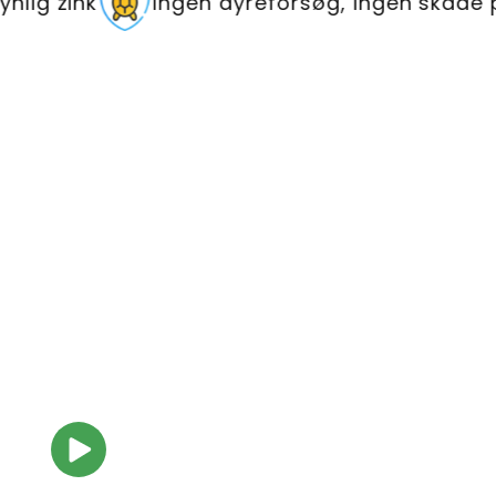
k
Ingen dyreforsøg, ingen skade på livet i