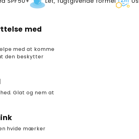
+
Let, fugtgivende formel
Usynlig zin
ttelse med
jælpe med at komme
at den beskytter
l
hed. Glat og nem at
zink
gen hvide mærker