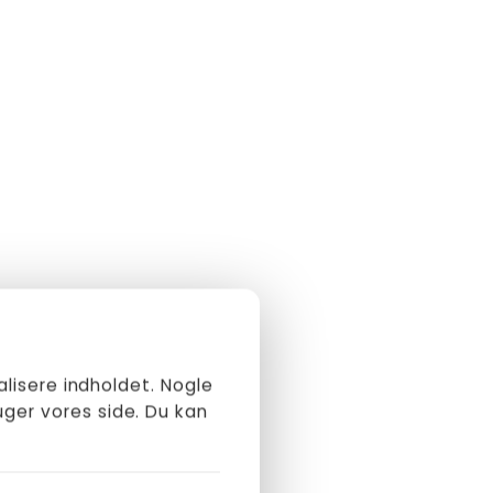
alisere indholdet. Nogle
et:
ger vores side. Du kan