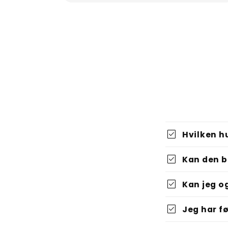
check_box
Hvilken h
check_box
Kan den b
check_box
Kan jeg o
check_box
Jeg har f