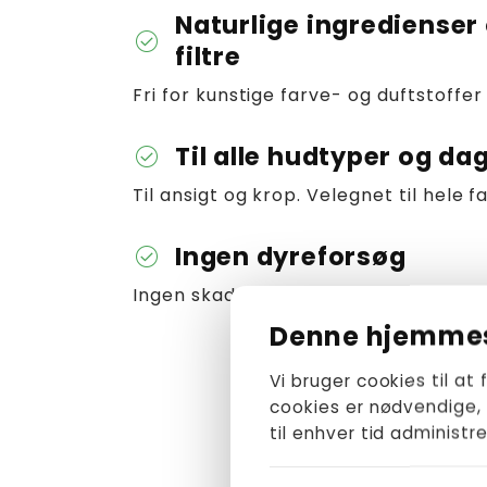
Naturlige ingredienser
check_circle
filtre
Fri for kunstige farve- og duftstoffer
Til alle hudtyper og da
check_circle
Til ansigt og krop. Velegnet til hele f
Ingen dyreforsøg
check_circle
Ingen skade på livet i havet
Denne hjemmes
Vi bruger cookies til at
In
cookies er nødvendige,
til enhver tid administ