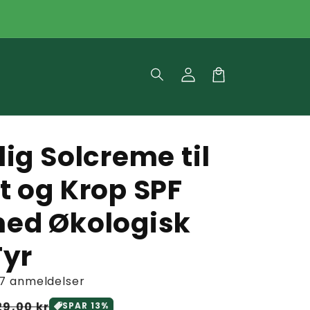
Log
Indkøbskurv
ind
lig Solcreme til
t og Krop SPF
ed Økologisk
Fyr
7 anmeldelser
s
is
29,00 kr
SPAR
13
%