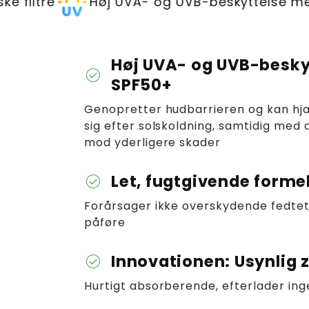
Høj UVA- og UVB-beskyttelse med SPF50
Høj UVA- og UVB-besky
check_circle
SPF50+
Genopretter hudbarrieren og kan h
sig efter solskoldning, samtidig med 
mod yderligere skader
Let, fugtgivende forme
check_circle
Forårsager ikke overskydende fedtet
påføre
Innovationen: Usynlig 
check_circle
Hurtigt absorberende, efterlader in